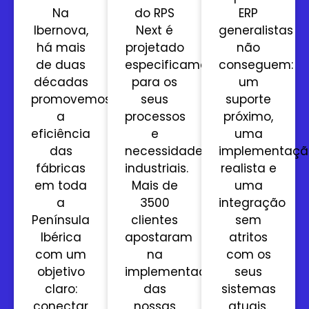
Na
do RPS
ERP
Ibernova,
Next é
generalistas
há mais
projetado
não
de duas
especificamente
conseguem:
décadas
para os
um
promovemos
seus
suporte
a
processos
próximo,
eficiência
e
uma
das
necessidades
implementaçã
fábricas
industriais.
realista e
em toda
Mais de
uma
a
3500
integração
Península
clientes
sem
Ibérica
apostaram
atritos
com um
na
com os
objetivo
implementação
seus
claro:
das
sistemas
conectar
nossas
atuais.