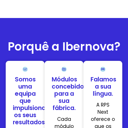
Porquê a Ibernova?
Somos
Módulos
Falamos
uma
concebidos
a sua
equipa
para a
língua.
que
sua
A RPS
impulsiona
fábrica.
Next
os seus
Cada
oferece o
resultados.
módulo
que os