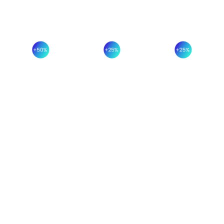
Benefícios tangíveis
MELHORIA
MELHORIA
MAIOR
NA
NO
CONFIABILI
RASTREABILIDADE
CONTROLO
DO
DOS
PRODUTO
Detecte
erros a
FORNECEDORES
Demonstre
tempo e
a
Supervisione
controle
qualidade
e alinhe os
cada
do que
seus
etapa da
você
fornecedores
sua
entrega e
com os
produção.
antecipe
seus
problemas
padrões
antes que
de
eles
qualidade.
ocorram.