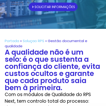
SOLICITAR INFORMAÇÕES
Portada
»
Soluçao RPS
»
Gestão documental e
qualidade
A qualidade não é um
selo: é o que sustenta a
confiança do cliente, evita
custos ocultos e garante
que cada produto saia
bem à primeira.
Com os módulos de Qualidade do RPS
Next, tem controlo total do processo: