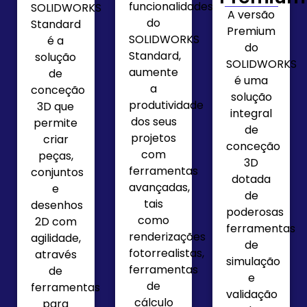
funcionalidades
SOLIDWORKS
A versão
do
Standard
Premium
SOLIDWORKS
é a
do
Standard,
solução
SOLIDWORKS
aumente
de
é uma
a
conceção
solução
produtividade
3D que
integral
dos seus
permite
de
projetos
criar
conceção
com
peças,
3D
ferramentas
conjuntos
dotada
avançadas,
e
de
tais
desenhos
poderosas
como
2D com
ferramentas
renderizações
agilidade,
de
fotorrealistas,
através
simulação
ferramentas
de
e
de
ferramentas
validação
cálculo
para