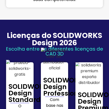
Licenças do SOLIDWORKS
Design 2026
Escolha entre as diferentes licenças de
CAD 3D
SOLIDWORKS
SOLIDWORKS
Design
Design
Professional
SOLIDWO
Standard
Com
Design
base nas
O
Premium