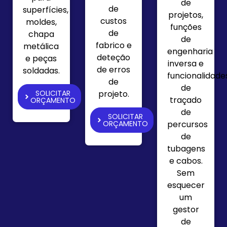
de
de
superfícies,
projetos,
custos
moldes,
funções
de
chapa
de
fabrico e
metálica
engenharia
deteção
e peças
inversa e
de erros
soldadas.
funcionalidade
de
de
projeto.
SOLICITAR
traçado
ORÇAMENTO
de
SOLICITAR
percursos
ORÇAMENTO
de
tubagens
e cabos.
Sem
esquecer
um
gestor
de