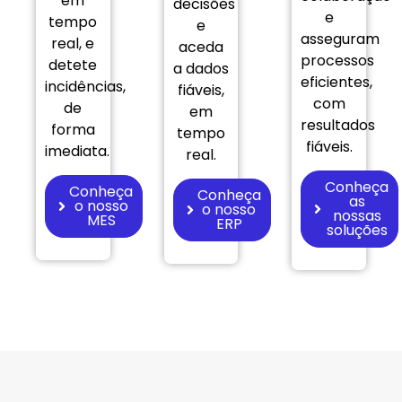
em
decisões
e
tempo
e
asseguram
real, e
aceda
processos
detete
a dados
eficientes,
incidências,
fiáveis,
com
de
em
resultados
forma
tempo
fiáveis.
imediata.
real.
Conheça
Conheça
Conheça
as
o nosso
o nosso
nossas
MES
ERP
soluções