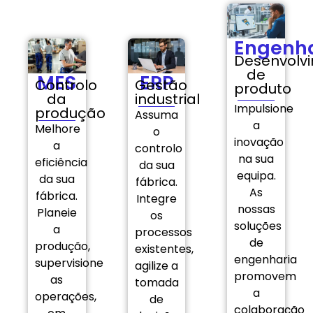
Engenh
Desenvolv
de
MES
ERP
Controlo
Gestão
produto
da
industrial
Impulsione
produção
Assuma
a
Melhore
o
inovação
a
controlo
na sua
eficiência
da sua
equipa.
da sua
fábrica.
As
fábrica.
Integre
nossas
Planeie
os
soluções
a
processos
de
produção,
existentes,
engenharia
supervisione
agilize a
promovem
as
tomada
a
operações,
de
colaboração