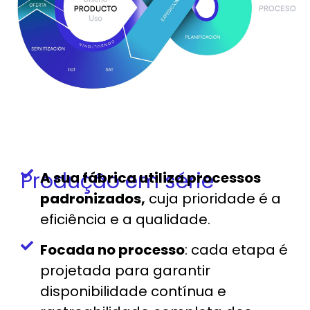
Produção em série
A sua fábrica utiliza processos
padronizados,
cuja prioridade é a
eficiência e a qualidade.
Focada no processo
: cada etapa é
projetada para garantir
disponibilidade contínua e