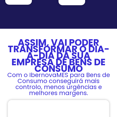
ASSIM, VAI PODER
TRANSFORMAR O DIA-
A-DIA DA SUA
EMPRESA DE BENS DE
CONSUMO
Com o IbernovaMES para Bens de
Consumo conseguirá mais
controlo, menos urgências e
melhores margens.