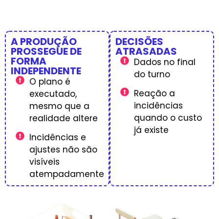
A PRODUÇÃO
DECISÕES
PROSSEGUE DE
ATRASADAS
FORMA
Dados no final
INDEPENDENTE
do turno
O plano é
Reação a
executado,
incidências
mesmo que a
quando o custo
realidade altere
já existe
Incidências e
ajustes não são
visíveis
atempadamente