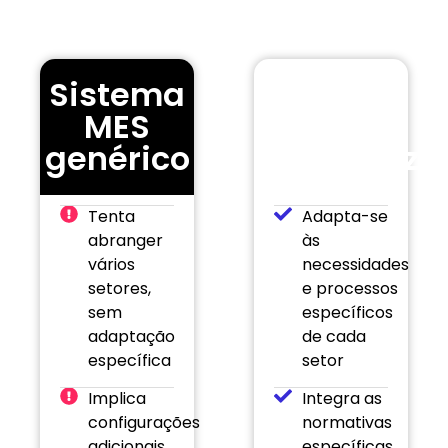
cada empresa.
Sistema
Sistema
MES
MES
genérico
especializa
Tenta
Adapta-se
abranger
às
vários
necessidades
setores,
e processos
sem
específicos
adaptação
de cada
específica
setor
Implica
Integra as
configurações
normativas
adicionais,
específicas