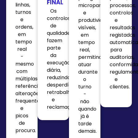
FINAL
linhas,
microparagens
processos,
Os
turnos
e
controlos
controlos
e
produtividade
e
de
ordens,
visíveis,
resultados
qualidade
em
em
registados
fazem
tempo
tempo
automatic
parte
real
real,
para
da
-
permitindo
auditorias,
execução
mesmo
atuar
conformid
diária,
com
durante
regulament
reduzindo
múltiplas
o
e
desperdícios,
referências,
turno
clientes.
retrabalhos
alterações
-
e
frequentes
não
reclamações.
e
quando
picos
já é
de
tarde
procura.
demais.