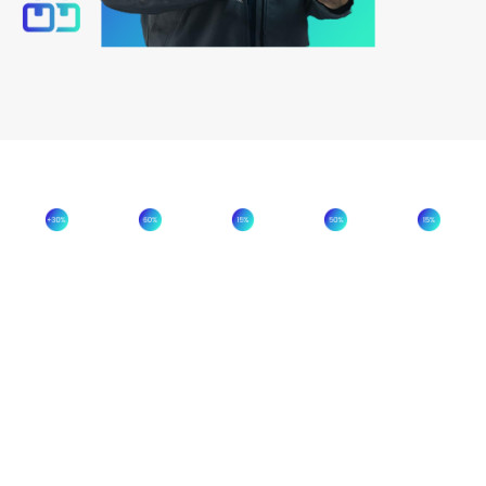
AUMENTO
REDUÇÃO
MELHORIA
REDUÇÃO
REDUÇÃ
DA
DE
NO
DOS
DO
EFICIÊNCIA
DESPERDÍCIOS
CUMPRIMENTO
TEMPOS
CUSTO
REAL
E
DO
DE
UNITÁRI
DA
PERDAS
PLANO
MUDANÇA
POR
LINHA
E
DE
PRODUT
PRAZOS
FORMATO
DE
ENTREGA