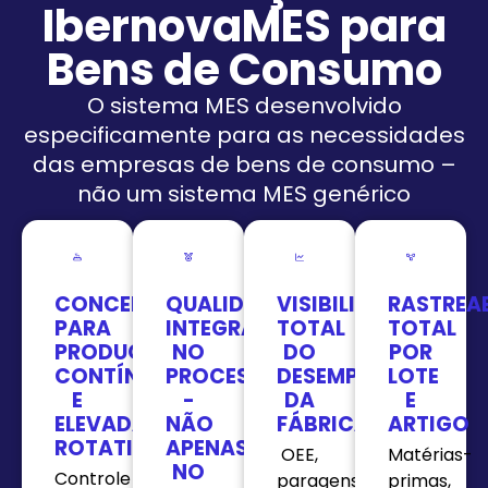
IbernovaMES para
Bens de Consumo
O sistema MES desenvolvido
especificamente para as necessidades
das empresas de bens de consumo –
não um sistema MES genérico
CONCEBIDO
QUALIDADE
VISIBILIDADE
RASTREAB
PARA
INTEGRADA
TOTAL
TOTAL
PRODUÇÃO
NO
DO
POR
CONTÍNUA
PROCESSO
DESEMPENHO
LOTE
E
-
DA
E
ELEVADA
NÃO
FÁBRICA
ARTIGO
ROTATIVIDADE
APENAS
OEE,
Matérias-
NO
Controle
paragens,
primas,