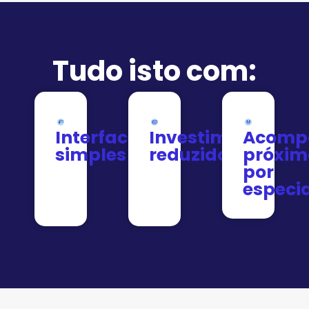
Tudo isto com:
Interface
Investimento
Acomp
simples
reduzido
próxim
por
especia