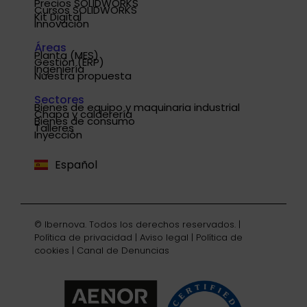
Precios SOLIDWORKS
Cursos SOLIDWORKS
Kit Digital
Innovación
Áreas
Planta (MES)
Gestión (ERP)
Ingeniería
Nuestra propuesta
Sectores
Bienes de equipo y maquinaria industrial
Chapa y calderería
Português
Bienes de consumo
Talleres
Inyección
English
Español
Deutsch
© Ibernova. Todos los derechos reservados. |
Política de privacidad
|
Aviso legal
|
Política de
cookies
|
Canal de Denuncias