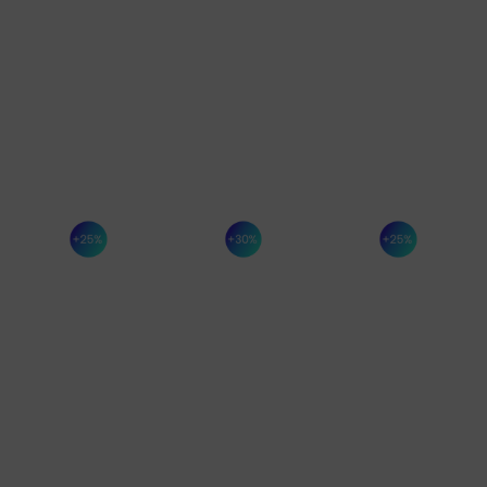
Beneficios tangibles
IMPREVISTOS
MEJORA
MEJORA
CONTROLADOS
EN LA
EN LA
AGILIDAD
PLANIFICAC
Porque
cuando
DE
DEL
dominas
RECOGIDA
MANTENIMI
el estado
DE DATOS.
Planifica,
de tus
prioriza y
Recopila
equipos,
actúa con
información
las
un
más
sorpresas
calendario
rápida,
dejan de