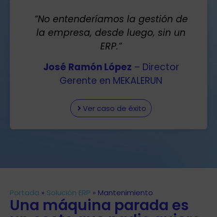
“No entenderíamos la gestión de
la empresa, desde luego, sin un
ERP.”
José Ramón López
– Director
Gerente en MEKALERUN
Ver caso de éxito
Portada
»
Solución ERP
»
Mantenimiento
Una máquina parada es