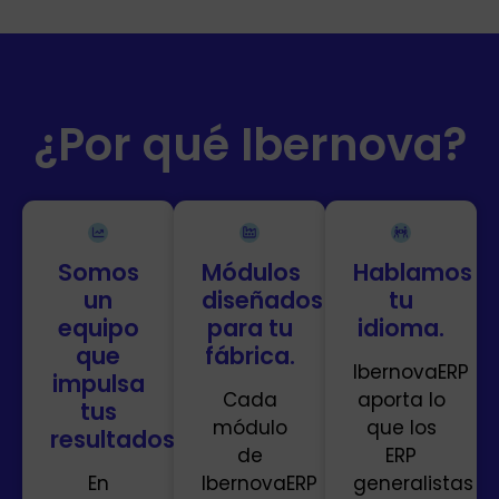
¿Por qué Ibernova?
Somos
Módulos
Hablamos
un
diseñados
tu
equipo
para tu
idioma.
que
fábrica.
IbernovaERP
impulsa
Cada
aporta lo
tus
módulo
que los
resultados.
de
ERP
En
IbernovaERP
generalistas