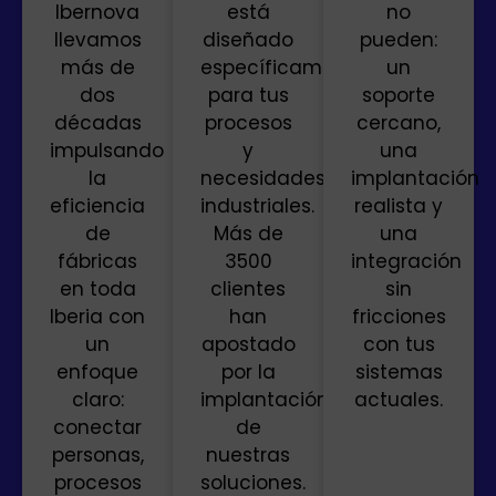
Ibernova
está
no
llevamos
diseñado
pueden:
más de
específicamente
un
dos
para tus
soporte
décadas
procesos
cercano,
impulsando
y
una
la
necesidades
implantación
eficiencia
industriales.
realista y
de
Más de
una
fábricas
3500
integración
en toda
clientes
sin
Iberia con
han
fricciones
un
apostado
con tus
enfoque
por la
sistemas
claro:
implantación
actuales.
conectar
de
personas,
nuestras
procesos
soluciones.