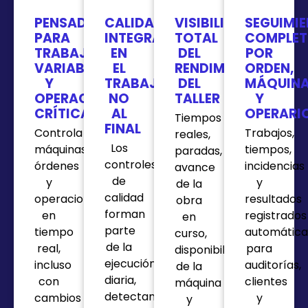
PENSADO
CALIDAD
VISIBILIDAD
SEGUIMI
PARA
INTEGRADA
TOTAL
COMPLE
TRABAJOS
EN
DEL
POR
VARIABLES
EL
RENDIMIENTO
ORDEN,
Y
TRABAJO,
DEL
MÁQUIN
OPERACIONES
NO
TALLER
Y
CRÍTICAS
AL
OPERARI
Tiempos
FINAL
Controla
Trabajos,
reales,
Los
máquinas,
tiempos,
paradas,
controles
órdenes
incidencias
avance
de
y
y
de la
calidad
operaciones
resultados
obra
forman
en
registrados
en
parte
tiempo
automátic
curso,
de la
real,
para
disponibilidad
ejecución
incluso
auditorías,
de la
diaria,
con
clientes
máquina
detectando
cambios
y
y