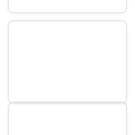
Ejecuta siempre con planos e
instrucciones correctas
Asegura que el taller trabaja con la
última versión de planos, rutas y
parámetros, evitando errores por
información obsoleta.
Registra tiempos, incidencias y