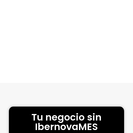
productiva y su posterior
planificación.”
Asier Martín – Responsable de
producción
en MECANIZADOS DE PRECISIÓN BELMEK
HABLA CON UN ESPECIALISTA
Tu negocio sin
IbernovaMES