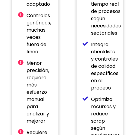
adaptado
tiempo real
de procesos
Controles
según
genéricos,
necesidades
muchas
sectoriales
veces
fuera de
Integra
línea
checklists
y controles
Menor
de calidad
precisión,
específicos
requiere
en el
más
proceso
esfuerzo
manual
Optimiza
para
recursos y
analizar y
reduce
mejorar
scrap
según
Requiere