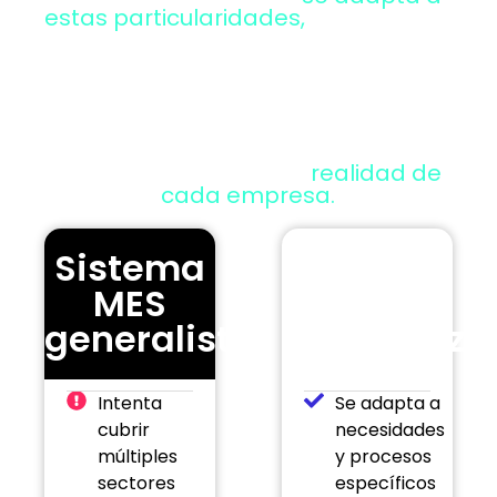
estas particularidades,
optimizando
procesos críticos, asegurando
cumplimiento normativo y
ofreciendo datos fiables para
tomar decisiones rápidas y
precisas, superando a los sistemas
generalistas que intentan cubrirlo
todo sin ajustarse a la
realidad de
cada empresa.
Sistema
Sistema
MES
MES
generalista
especializa
Intenta
Se adapta a
cubrir
necesidades
múltiples
y procesos
sectores
específicos