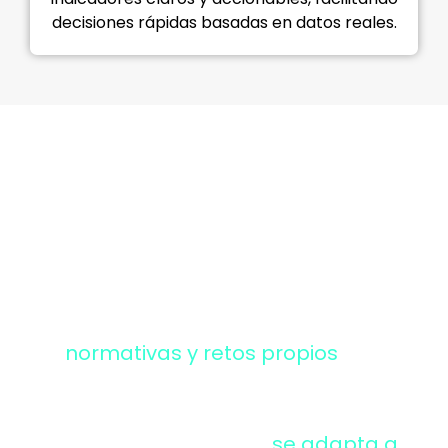
decisiones rápidas basadas en datos reales.
ESPECIALISTAS EN TALLERES
¿Por qué elegir un
software MES
especializado?
Cada industria tiene necesidades,
normativas y retos propios
que
afectan la planificación, la
producción y la calidad.
Un MES especializado
se adapta a