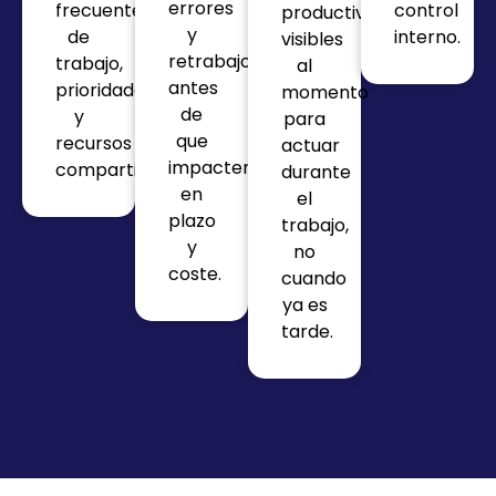
errores
frecuentes
control
productividad
y
de
interno.
visibles
retrabajos
trabajo,
al
antes
prioridades
momento
de
y
para
que
recursos
actuar
impacten
compartidos.
durante
en
el
plazo
trabajo,
y
no
coste.
cuando
ya es
tarde.