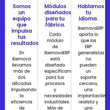
Somos
Módulos
Hablamos
un
diseñados
tu
equipo
para tu
idioma.
que
fábrica.
IbernovaERP
impulsa
Cada
aporta lo
tus
módulo
que los
resultados.
de
ERP
En
IbernovaERP
generalistas
Ibernova
está
no
llevamos
diseñado
pueden:
más de
específicamente
un
dos
para tus
soporte
décadas
procesos
cercano,
impulsando
y
una
la
necesidades
implantación
eficiencia
industriales.
realista y
de
Más de
una