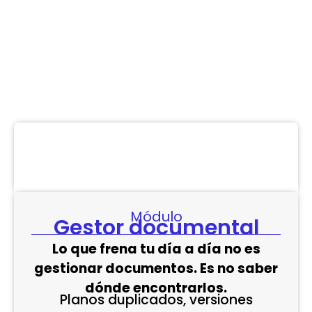
y legales.
Módulo
Gestor documental
Lo que frena tu día a día no es
gestionar documentos. Es no saber
dónde encontrarlos.
Planos duplicados, versiones