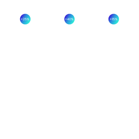
INCREMENTO
AUMENTO
DOCUMENT
DE
EN LA
SEGUROS
AGILIDAD
SEGURIDAD
Evitarás
extravíos,
EN
DE
duplicados
ACCESO A
GESTIÓN
y
DOCUMENTACIÓN.
DE
retrabajos
DOCUMENTOS.
Tendrás
que
toda la
cueste
Sabrás
información
tiempo y
siempre
clave
dinero.
quién
localizada
accede,
al
modifica
instante.
o aprueba
cada
documento,
reduciendo
riesgos
operativos