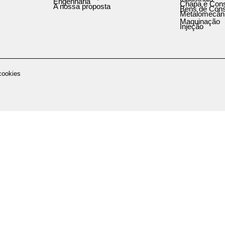
Engenharia
Chapa e Cons
A nossa proposta
Bens de Con
Metalomecâni
Maquinação
Injeção
 cookies