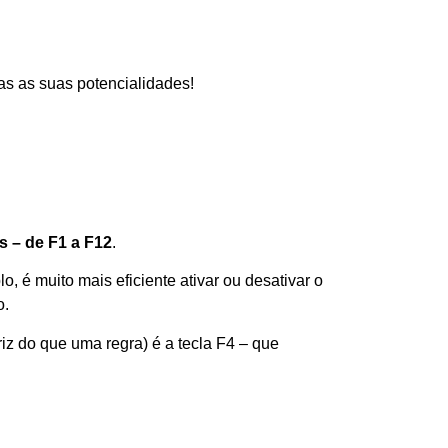
das as suas potencialidades!
s – de F1 a F12
.
o, é muito mais eficiente ativar ou desativar o
o.
iz do que uma regra) é a tecla F4 – que