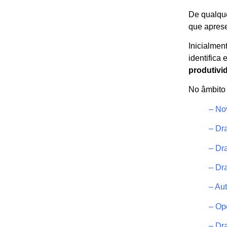
De qualque
que aprese
Inicialmen
identifica
produtivi
No âmbito 
–
No
–
Dra
– Dr
–
Dra
–
Aut
–
Opç
–
Dra