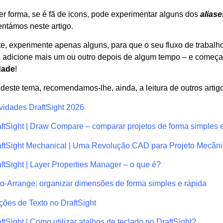
r forma, se é fã de icons, pode experimentar alguns dos
aliase
ntámos neste artigo.
te, experimente apenas alguns, para que o seu fluxo de trabal
 e adicione mais um ou outro depois de algum tempo – e começ
dade
!
deste tema, recomendamos-lhe, ainda, a leitura de outros artig
vidades DraftSight 2026
ftSight | Draw Compare – comparar projetos de forma simples e 
aftSight Mechanical | Uma Revolução CAD para Projeto Mecân
ftSight | Layer Properties Manager – o que é?
o-Arrange: organizar dimensões de forma simples e rápida
ões de Texto no DraftSight
ftSight | Como utilizar atalhos de teclado no DraftSight?