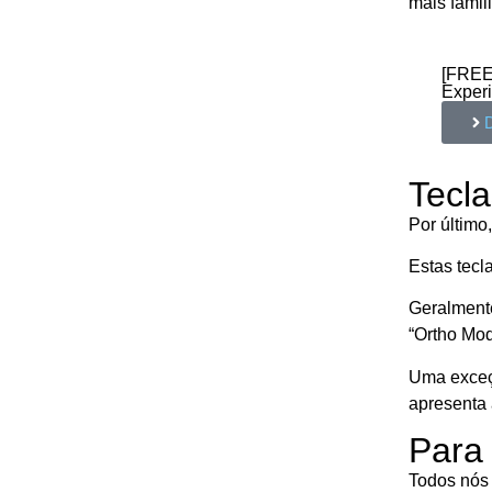
mais famil
[FREE
Experi
Tecla
Por último
Estas tecl
Geralment
“Ortho Mod
Uma exceçã
apresenta
Para 
Todos nós