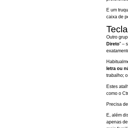
E um truqu
caixa de p
Tecla
Outro gru
Direto
” – 
exatamente
Habitualm
letra ou 
trabalho; o
Estes atal
como o Ctr
Precisa d
E, além di
apenas de 