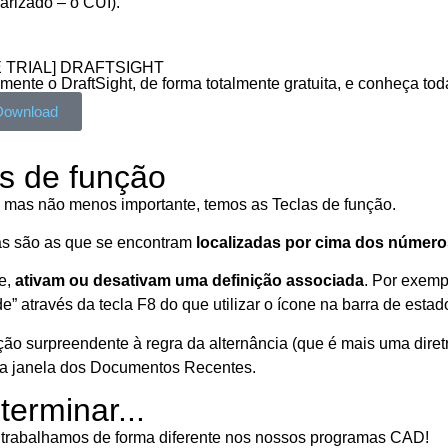
iarizado – o CUI).
 TRIAL] DRAFTSIGHT
mente o DraftSight, de forma totalmente gratuita, e conheça to
Download
s de função
, mas não menos importante, temos as Teclas de função.
as são as que se encontram
localizadas por cima dos número
e,
ativam ou desativam uma definição associada
. Por exempl
e” através da tecla F8 do que utilizar o ícone na barra de estad
o surpreendente à regra da alternância (que é mais uma diretr
 a janela dos Documentos Recentes.
terminar...
 trabalhamos de forma diferente nos nossos programas CAD!