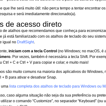
e que lhe será muito útil: não perca tempo a tentar encontrar os
esquisa e será imediatamente direcionado(a).
s de acesso direto
po de atalhos que recomendamos que conheça para economizar
se já está familiarizado com os atalhos de teclado do seu sistem
 igual no
DraftSight
.
ente,
iniciam com a tecla Control
(no Windows; no macOS, é a
número
. Por vezes, também é necessária a tecla Shift. Por exemp
u Ctrl + C e Ctrl + V para copiar e colar; e muito mais!
hos são muito comuns na maioria dos aplicativos do Windows, 
l + B para ativar e desativar Snap.
e uma
lista completa dos atalhos de teclado para Windows ou 
sso, caso alguma situação não seja da sua preferência ou preten
utilizar o comando “Customize”, no separador “Keyboard” (ou ut