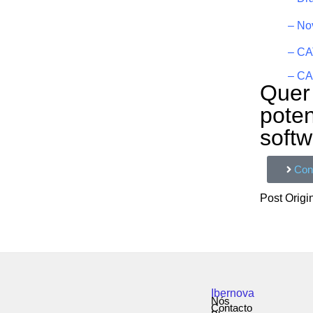
–
Nov
–
CAT
– CA
Quer
poten
soft
Con
Post Origi
Ibernova
Nós
Contacto