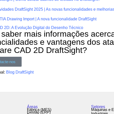
idades DraftSight 2025 | As novas funcionalidades e melhoria
IA Drawing Import | A nova funcionalidade DraftSight
D 2D: A Evolução Digital do Desenho Técnico
 saber mais informações acerca
cialidades e vantagens dos ata
ware CAD 2D DraftSight?
tacte-nos
nal:
Blog DraftSight
Áreas
Setores
Fábrica (MES)
Máquinas e 
Gestão (ERP)
Industriais