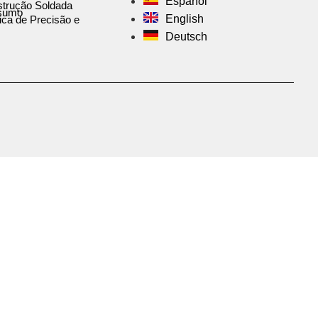
Español
trução Soldada
sumo
English
ca de Precisão e
Deutsch