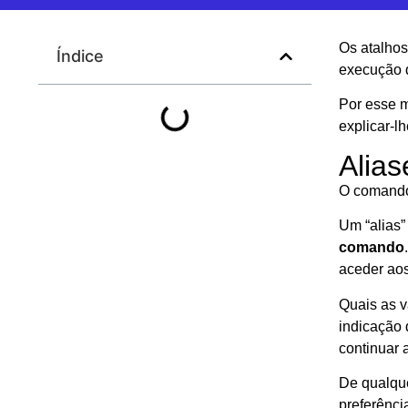
Os atalhos
Índice
execução d
Por esse m
explicar-lh
Alias
O comando
Um “alias
comando
aceder ao
Quais as v
indicação
continuar 
De qualque
preferênci