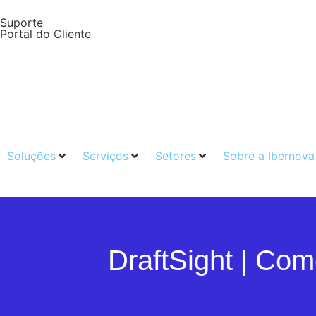
Suporte
Portal do Cliente
Soluções
Serviços
Setores
Sobre a Ibernova
PT
DraftSight | Como