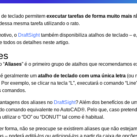
 de teclado permitem
executar tarefas de forma muito mais r
essa mesma tarefa utilizando o rato.
otivo, o
DraftSight
também disponibiliza atalhos de teclado – e
e todos os detalhes neste artigo.
es
 “
Aliases
” é o primeiro grupo de atalhos que recomendamos ex
” é geralmente um
atalho de teclado com uma
única letra
(ou 
. Por exemplo, se clicar na tecla “L”, executará o comando “Line
s comandos.
antagens dos aliases no
DraftSight
? Além dos benefícios de u
 do comando equivalente no AutoCAD®. Pelo que, caso preten
a utilizar o “DO” ou “DONUT” tal como é habitual.
r forma, não se preocupe se existirem aliases que não estejam
as – poderá
editá-los ou adicioná-los
a partir da caixa de opçõe