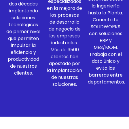
especializados
dos décadas
la Ingeniería
en la mejora de
implantando
hasta la Planta.
los procesos
soluciones
Conecta tu
de desarrollo
tecnológicas
SOLIDWORKS
de negocio de
de primer nivel
con soluciones
las empresas
que permiten
ERP y
industriales.
impulsar la
MES/MOM.
Más de 3500
eficiencia y
Trabaja con el
clientes han
productividad
dato único y
apostado por
de nuestros
evita las
la implantación
clientes.
barreras entre
de nuestras
departamentos.
soluciones.