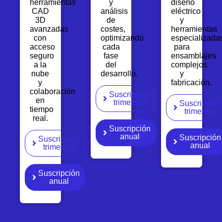
herramientas
y
diseño
CAD
análisis
eléctrico
3D
de
y
avanzadas
costes,
herramientas
con
optimizando
especializada
acceso
cada
para
seguro
fase
ensamblajes
a la
del
complejos
nube
desarrollo.
y
y
fabricación.
colaboración
Suscripción
en
trimestral
Suscripción
tiempo
trimestral
real.
Suscripción
anual
Suscripción
Suscripción
anual
trimestral
Suscripción
anual