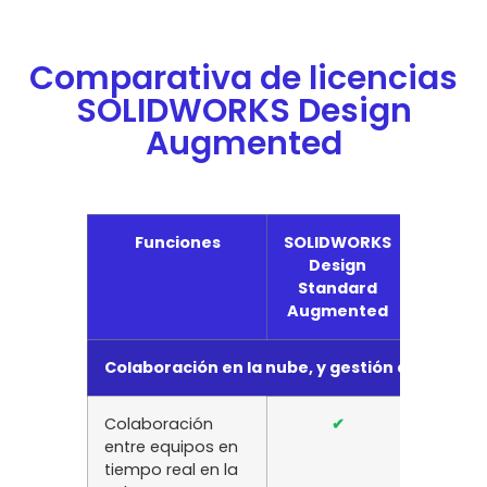
Comparativa de licencias
SOLIDWORKS Design
Augmented
Funciones
SOLIDWORKS
SOLID
Design
Des
Standard
Profes
Augmented
Augme
Colaboración en la nube, y gestión de datos y 
Colaboración
✔
✔
entre equipos en
tiempo real en la