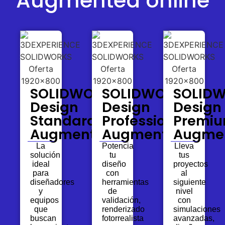
Augmented online
SOLIDWORKS
SOLIDWORKS
SOLID
Design
Design
Design
Standard
Professional
Premi
Augmented
Augmented
Augme
La
Potencia
Lleva
solución
tu
tus
ideal
diseño
proyectos
para
con
al
diseñadores
herramientas
siguiente
y
de
nivel
equipos
validación,
con
que
renderizado
simulaciones
buscan
fotorrealista
avanzadas,