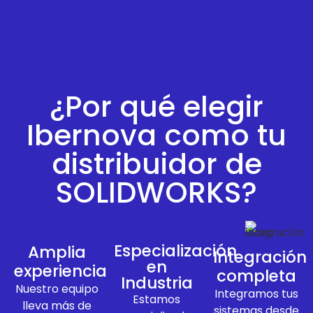
¿Por qué elegir
Ibernova como tu
distribuidor de
SOLIDWORKS?
Especialización
Amplia
Integración
en
experiencia
completa
Industria
Nuestro equipo
Integramos tus
Estamos
lleva más de
sistemas desde