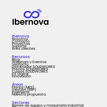
Ibernova
Nosotros
Contacto
Proyectos
Soporte
Área clientes
Recursos
Blog
Webinars y Eventos
Verifactu
Distribuidor SOLIDWORKS
Precios SOLIDWORKS
Cursos SOLIDWORKS
Kit Digital
Innovación
Áreas
Planta (MES)
Gestión (ERP)
Ingeniería
Nuestra propuesta
Sectores
Bienes de equipo y maquinaria industrial