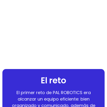
sector de actividad. Además, impulsan
proyectos de I+D de robótica humanoide,
con el objetivo de mejorar el trabajo diario y
la calidad de vida de las personas.
El reto
El primer reto de PAL ROBOTICS era
alcanzar un equipo eficiente: bien
organizado y comunicado, además de