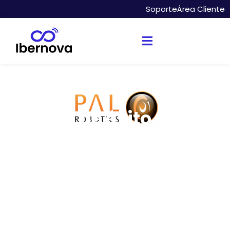
Soporte
Área Cliente
Caso de éxito - PAL
ROBOTICS
Creada en 2004 de la mano de un pequeño
grupo de ingenieros, PAL ROBOTICS se ha
convertido en una de las empresas de
robots más punteras. PAL ROBOTICS diseña y
fabrica sus propios robots y plataformas
personalizadas adaptables a cualquier