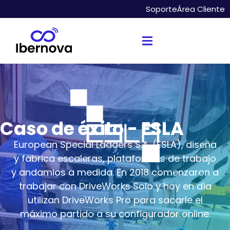
Soporte
Área Cliente
Caso de éxito - ESLA
European Special Ladders S.A. (ESLA), ​​diseña
y fabrica escaleras, plataformas de trabajo
y andamios a medida. En 2018 comenzaron a
trabajar con DriveWorks Solo y hoy en día
utilizan DriveWorks Pro para sacarle el
máximo partido a su configurador online.