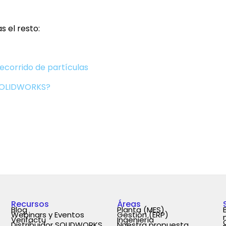
 el resto:
recorrido de partículas
 SOLIDWORKS?
Recursos
Áreas
Blog
Planta (MES)
Webinars y Eventos
Gestión (ERP)
Verifactu
Ingeniería
Distribuidor SOLIDWORKS
Nuestra propuesta