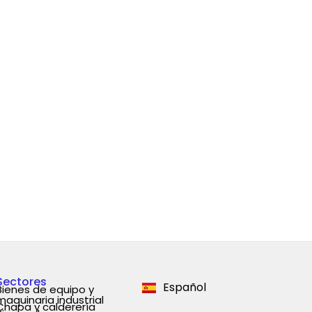
Português
English
Sectores
Español
Deutsch
Bienes de equipo y
maquinaria industrial
Chapa y calderería