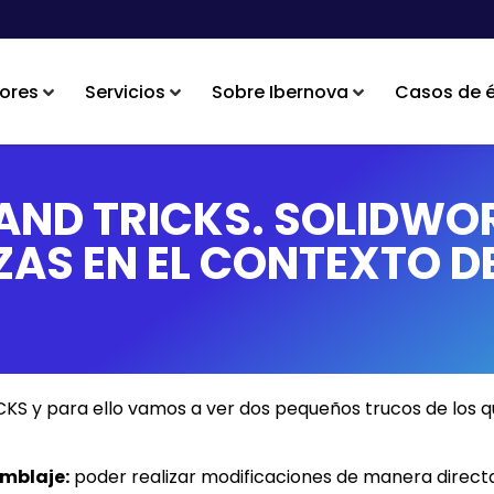
ores
Servicios
Sobre Ibernova
Casos de é
AND TRICKS. SOLIDWOR
ZAS EN EL CONTEXTO 
S y para ello vamos a ver dos pequeños trucos de los 
amblaje:
poder realizar modificaciones de manera direc