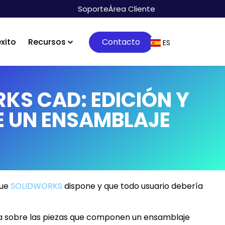
Soporte
Área Cliente
xito
Recursos
Contacto
ES
KS CAD: EDICIÓN Y
DE UN ENSAMBLAJE
que
SOLIDWORKS
dispone y que todo usuario debería
ta sobre las piezas que componen un ensamblaje