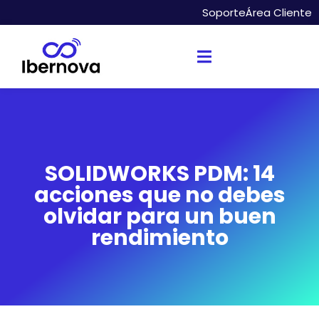
Soporte
Área Cliente
SOLIDWORKS PDM: 14
acciones que no debes
olvidar para un buen
rendimiento