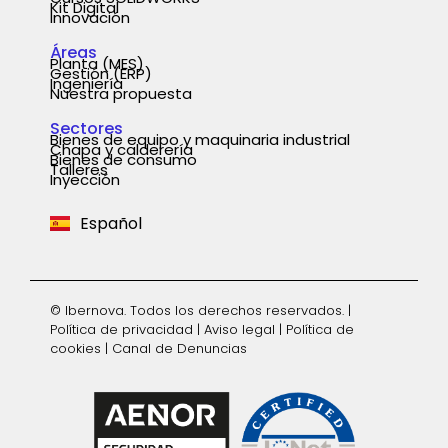
Kit Digital
Innovación
Áreas
Planta (MES)
Gestión (ERP)
Ingeniería
Nuestra propuesta
Sectores
Bienes de equipo y maquinaria industrial
Chapa y calderería
Português
Bienes de consumo
Talleres
Inyección
English
Español
Deutsch
© Ibernova. Todos los derechos reservados. |
Política de privacidad
|
Aviso legal
|
Política de
cookies
|
Canal de Denuncias