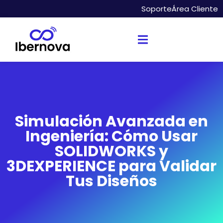
Soporte
Área Cliente
Simulación Avanzada en
Ingeniería: Cómo Usar
SOLIDWORKS y
3DEXPERIENCE para Validar
Tus Diseños