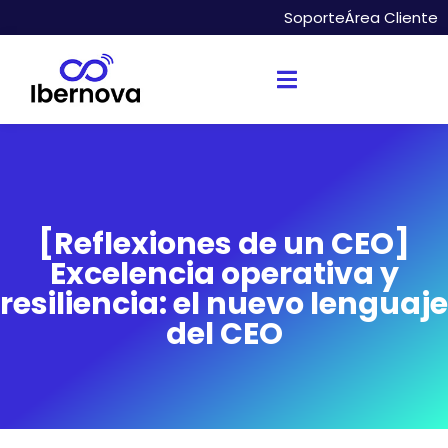
Soporte
Área Cliente
[Reflexiones de un CEO]
Excelencia operativa y
resiliencia: el nuevo lenguaje
del CEO