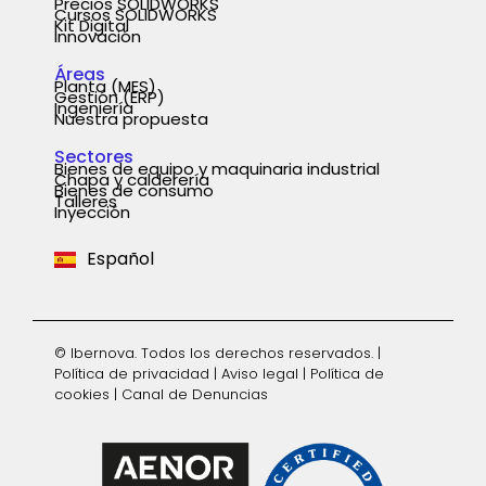
Precios SOLIDWORKS
Cursos SOLIDWORKS
Kit Digital
Innovación
Áreas
Planta (MES)
Gestión (ERP)
Ingeniería
Nuestra propuesta
Sectores
Bienes de equipo y maquinaria industrial
Chapa y calderería
Português
Bienes de consumo
Talleres
Inyección
English
Español
Deutsch
© Ibernova. Todos los derechos reservados. |
Política de privacidad
|
Aviso legal
|
Política de
cookies
|
Canal de Denuncias