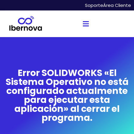
Soporte
Área Cliente
Error SOLIDWORKS «El
Sistema Operativo no está
configurado actualmente
para ejecutar esta
aplicación» al cerrar el
programa.