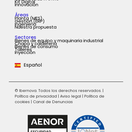
Kit Digital
Innovación
Áreas
Planta (MES)
Gestión (ERP)
Ingeniería
Nuestra propuesta
Sectores
Bienes de equipo y maquinaria industrial
Chapa y calderería
Português
Bienes de consumo
Talleres
Inyección
English
Español
Deutsch
© Ibernova. Todos los derechos reservados. |
Política de privacidad
|
Aviso legal
|
Política de
cookies
|
Canal de Denuncias