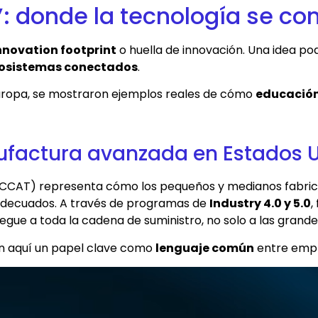
”: donde la tecnología se co
nnovation footprint
o huella de innovación. Una idea p
osistemas conectados
.
Europa, se mostraron ejemplos reales de cómo
educación,
ufactura avanzada en Estados 
(CCAT) representa cómo los pequeños y medianos fabric
 adecuados. A través de programas de
Industry 4.0 y 5.0
,
legue a toda la cadena de suministro, no solo a las grand
n aquí un papel clave como
lenguaje común
entre empr