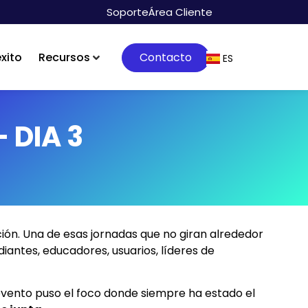
Soporte
Área Cliente
xito
Recursos
Contacto
ES
PT
 DIA 3
ión. Una de esas jornadas que no giran alrededor
udiantes, educadores, usuarios, líderes de
del evento puso el foco donde siempre ha estado el