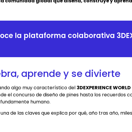
la comunidad global que diseña, construye y aprend
noce la plataforma colaborativa 3DE
ra, aprende y se divierte
ando algo muy característico del
3DEXPERIENCE WORLD
esde el concurso de diseño de pines hasta los recuerdos c
profundamente humano.
s una de las claves que explica por qué, año tras año, mil