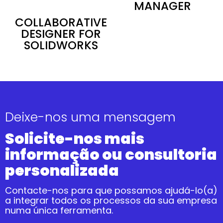
MANAGER
COLLABORATIVE
DESIGNER FOR
SOLIDWORKS
Deixe-nos uma mensagem
Solicite-nos mais
informação ou consultoria
personalizada
Contacte-nos para que possamos ajudá-lo(a)
a integrar todos os processos da sua empresa
numa única ferramenta.