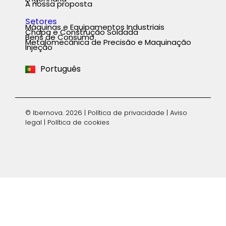
A nossa proposta
Setores
Máquinas e Equipamentos Industriais
Chapa e Construção Soldada
Español
Bens de Consumo
Metalomecânica de Precisão e Maquinação
Injeção
English
Português
Deutsch
© Ibernova. 2026 |
Política de privacidade
|
Aviso
legal
|
Política de cookies