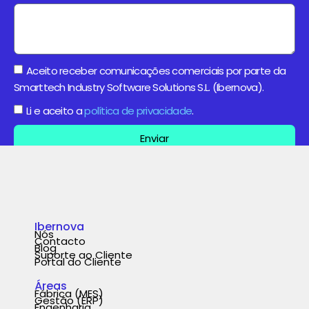
Aceito receber comunicações comerciais por parte da
Smarttech Industry Software Solutions S.L. (Ibernova).
Li e aceito a
política de privacidade
.
Enviar
Ibernova
Nós
Contacto
Blog
Suporte ao Cliente
Portal do Cliente
Áreas
Fábrica (MES)
Gestão (ERP)
Engenharia