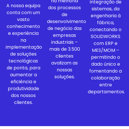
na melhoria
integração de
A nossa equipa
dos processos
sistemas, da
conta com um
de
engenharia à
vasto
desenvolvimento
fábrica,
conhecimento
de negócio das
conectando o
e experiência
empresas
SOLIDWORKS
na
industriais –
com ERP e
implementação
mais de 3.500
MES/MOM –
de soluções
clientes
permitindo o
tecnológicas
avalizam as
dado único e
de ponta, para
nossas
fomentando a
aumentar a
soluções.
colaboração
eficiência e
entre
produtividade
departamentos.
dos nossos
clientes.