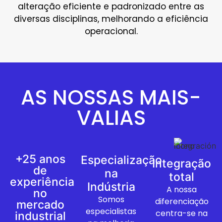
alteração eficiente e padronizado entre as
diversas disciplinas, melhorando a eficiência
operacional.
AS NOSSAS MAIS-
VALIAS
+25 anos
Especialização
Integração
de
na
total
experiência
Indústria
A nossa
no
Somos
diferenciação
mercado
especialistas
centra-se na
industrial