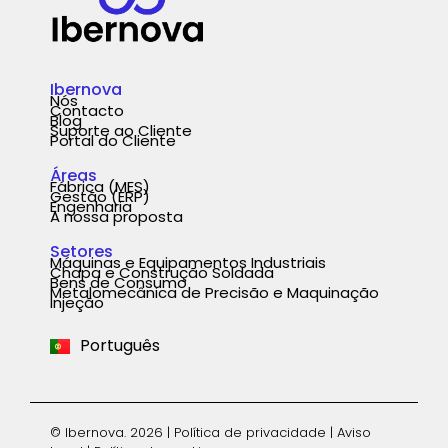
Ibernova
Nós
Contacto
Blog
Suporte ao Cliente
Portal do Cliente
Áreas
Fábrica (MES)
Gestão (ERP)
Engenharia
A nossa proposta
Setores
Máquinas e Equipamentos Industriais
Chapa e Construção Soldada
Español
Bens de Consumo
Metalomecânica de Precisão e Maquinação
Injeção
English
Português
Deutsch
© Ibernova. 2026 |
Política de privacidade
|
Aviso