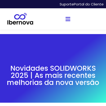
Suporte
Portal do Cliente
Novidades SOLIDWORKS
2025 | As mais recentes
melhorias da nova versão