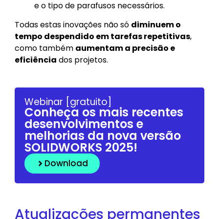
e o tipo de parafusos necessários.
Todas estas inovações não só
diminuem o
tempo despendido em tarefas repetitivas
,
como também
aumentam a precisão e
eficiência
dos projetos.
Webinar [gratuito]
Conheça os mais recentes
desenvolvimentos e
melhorias da nova versão
SOLIDWORKS 2025!
Download
Atualizações permanentes