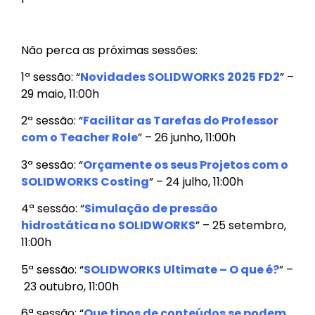
Não perca as próximas sessões:
1ª sessão: “
Novidades SOLIDWORKS 2025 FD2
” –
29 maio, 11:00h
2ª sessão: “
Facilitar as Tarefas do Professor
com o Teacher Role
” – 26 junho, 11:00h
3ª sessão: “
Orçamente os seus Projetos com o
SOLIDWORKS Costing
” –
24 julho, 11:00h
4ª sessão: “
Simulação de pressão
hidrostática no SOLIDWORKS
” –
25 setembro,
11:00h
5ª sessão: “
SOLIDWORKS Ultimate – O que é?
” –
23 outubro, 11:00h
6ª sessão: “
Que tipos de conteúdos se podem