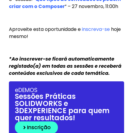
criar com o Composer
” –
27 novembro, 11:00h
Aproveite esta oportunidade e
inscreva-se
hoje
mesmo!
*Ao inscrever-se ficará automaticamente
registado(a) em todas as sessões e receberá
conteúdos exclusivos de cada temática.
eDEMOS
Sessões Práticas
SOLIDWORKS e
3DEXPERIENCE para quem
quer resultados!
Inscrição