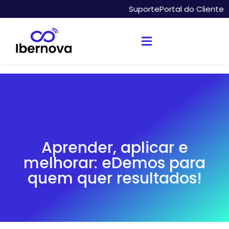
Suporte
Portal do Cliente
Aprender, aplicar e
melhorar: eDemos para
quem quer resultados!