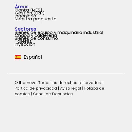
Áreas
Planta (MES)
Gestión (ERP)
Ingeniería
Nuestra propuesta
Sectores
Bienes de equipo y maquinaria industrial
Chapa y calderería
Português
Bienes de consumo
Talleres
Inyección
English
Español
Deutsch
© Ibernova. Todos los derechos reservados. |
Política de privacidad
|
Aviso legal
|
Política de
cookies
|
Canal de Denuncias