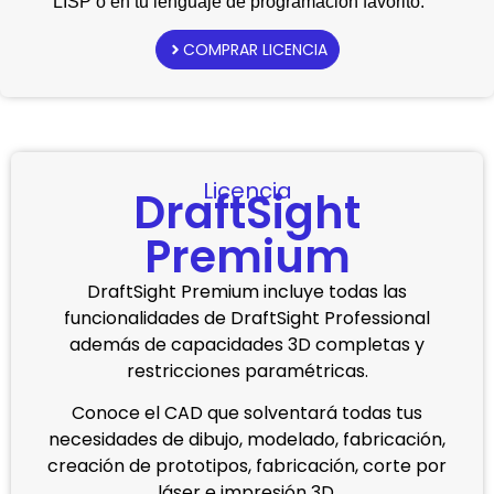
LISP o en tu lenguaje de programación favorito.
COMPRAR LICENCIA
Licencia
DraftSight
Premium
DraftSight Premium incluye todas las
funcionalidades de DraftSight Professional
además de capacidades 3D completas y
restricciones paramétricas.
Conoce el CAD que solventará todas tus
necesidades de dibujo, modelado, fabricación,
creación de prototipos, fabricación, corte por
láser e impresión 3D.