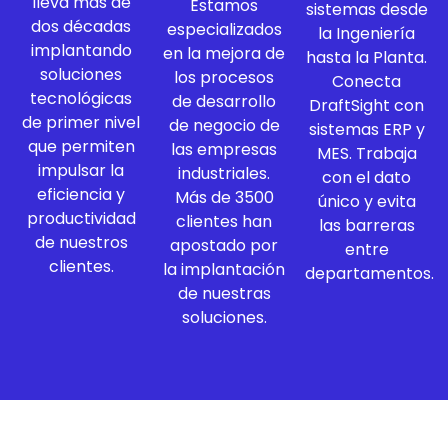
lleva más de
Estamos
sistemas desde
dos décadas
especializados
la Ingeniería
implantando
en la mejora de
hasta la Planta.
soluciones
los procesos
Conecta
tecnológicas
de desarrollo
DraftSight con
de primer nivel
de negocio de
sistemas ERP y
que permiten
las empresas
MES. Trabaja
impulsar la
industriales.
con el dato
eficiencia y
Más de 3500
único y evita
productividad
clientes han
las barreras
de nuestros
apostado por
entre
clientes.
la implantación
departamentos.
de nuestras
soluciones.