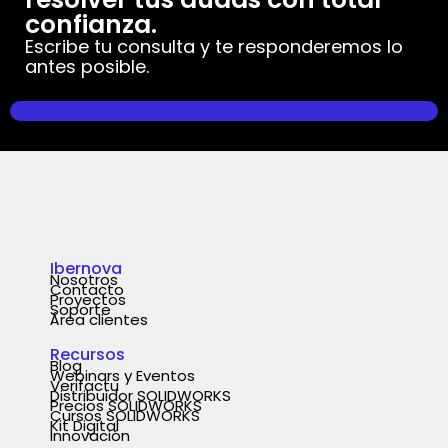
confianza.
Escribe tu consulta y te responderemos lo
antes posible.
Ibernova
Nosotros
Contacto
Proyectos
Soporte
Área clientes
Recursos
Blog
Webinars y Eventos
Verifactu
Distribuidor SOLIDWORKS
Precios SOLIDWORKS
Cursos SOLIDWORKS
Kit Digital
Innovación