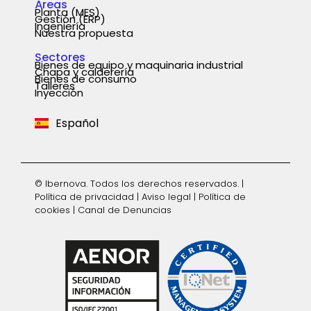
Áreas
Planta (MES)
Gestión (ERP)
Ingeniería
Nuestra propuesta
Sectores
Bienes de equipo y maquinaria industrial
Chapa y calderería
Português
Bienes de consumo
Talleres
Inyección
English
Español
Deutsch
© Ibernova. Todos los derechos reservados. |
Política de privacidad
|
Aviso legal
|
Política de
cookies
|
Canal de Denuncias