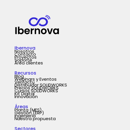
Ibernova
Nosotros
Contacto
Proyectos
Soporte
Área clientes
Recursos
Blog
Webinars y Eventos
Verifactu
Distribuidor SOLIDWORKS
Precios SOLIDWORKS
Cursos SOLIDWORKS
Kit Digital
Innovación
Áreas
Planta (MES)
Gestión (ERP)
Ingeniería
Nuestra propuesta
Sectores