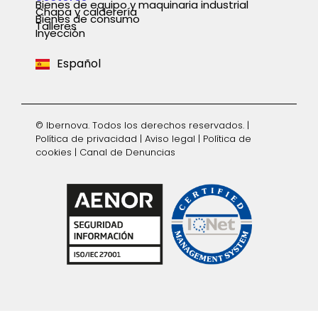
Bienes de equipo y maquinaria industrial
Chapa y calderería
Português
Bienes de consumo
Talleres
Inyección
English
Español
Deutsch
© Ibernova. Todos los derechos reservados. |
Política de privacidad
|
Aviso legal
|
Política de
cookies
|
Canal de Denuncias