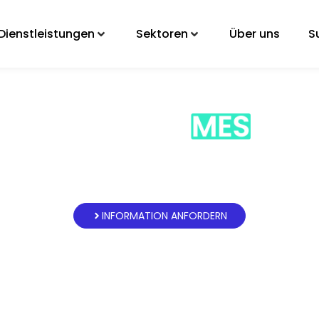
Dienstleistungen
Sektoren
Über uns
S
Logistik und Inventar
damit jedes Teil dort ist, wo es benö
INFORMATION ANFORDERN