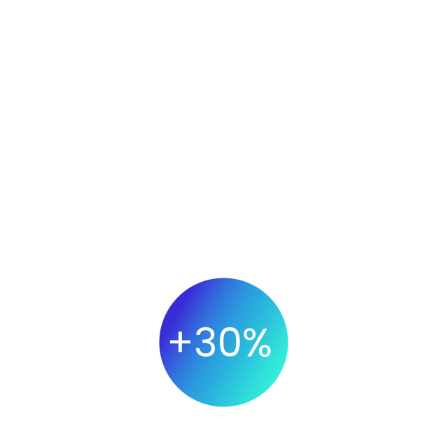
ebnisse sprechen 
t dem Modul für Logistik und Inventá
AUFTRAGSERFÜLLUNG
Aufgrund reduzierter Fehler und proaktiver