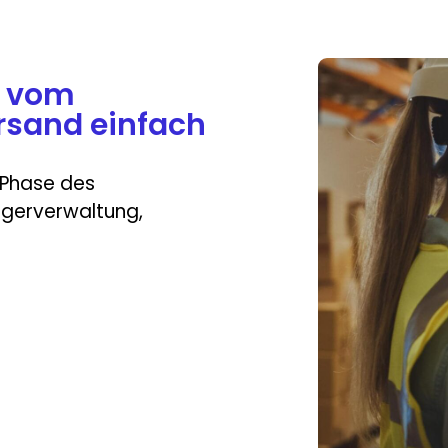
d vom
rsand einfach
r Phase des
agerverwaltung,