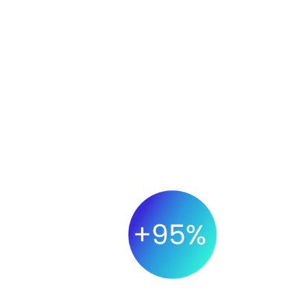
Die Erg
Mi
PRÄZISION
Dank der Echtzeit-Inventarkontrolle.