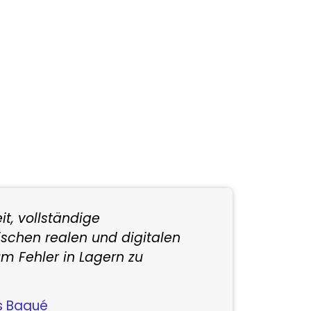
Verbesserungen bei der
Auftragsvorbereitung.
t, vollständige
ischen realen und digitalen
m Fehler in Lagern zu
és Baqué