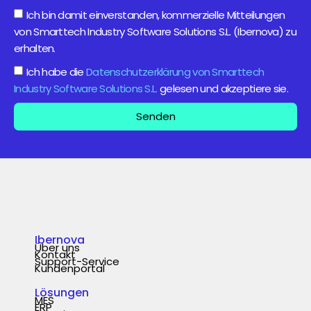
Ich bin damit einverstanden, kommerzielle Mitteilungen
von Smarttech Industry Software Solutions S.L. (Ibernova) zu
erhalten.
Ich habe die
Datenschutzerklärung von Smarttech
Industry Software Solutions S.L.
gelesen und akzeptiere sie.
Senden
Ibernova
Über uns
Kontakt
Support-Service
Kundenportal
Lösungen
MES
ERP