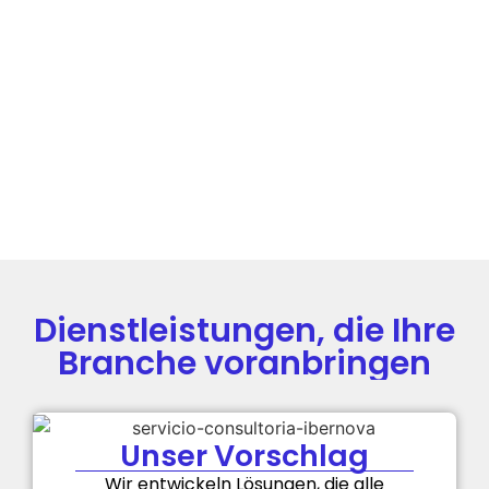
Umsetzung
und
Sie
von
Analysen
Fortschritte
Veränderungen.
für jede
und
Entscheidung.
Chancen,
die zuvor
unbemerkt
blieben.
Dienstleistungen, die Ihre
Branche voranbringen
Unser Vorschlag
Wir entwickeln Lösungen, die alle