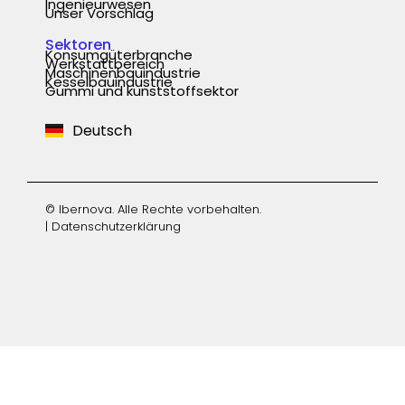
Ingenieurwesen
Unser Vorschlag
Sektoren
Konsumgüterbranche
Werkstattbereich
Español
Maschinenbauindustrie
Kesselbauindustrie
Gummi und kunststoffsektor
Português
Deutsch
English
© Ibernova. Alle Rechte vorbehalten.
|
Datenschutzerklärung