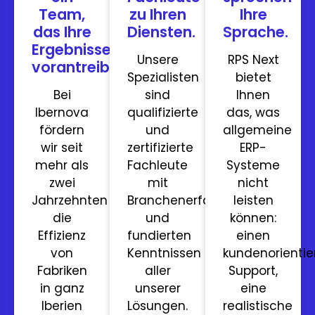
Team,
zu Ihren
Ihre
das Ihre
Diensten.
Sprache.
Ergebnisse
Unsere
RPS Next
vorantreibt.
Spezialisten
bietet
Bei
sind
Ihnen
Ibernova
qualifizierte
das, was
fördern
und
allgemeine
wir seit
zertifizierte
ERP-
mehr als
Fachleute
Systeme
zwei
mit
nicht
Jahrzehnten
Branchenerfahrung
leisten
die
und
können:
Effizienz
fundierten
einen
von
Kenntnissen
kundenorientie
Fabriken
aller
Support,
in ganz
unserer
eine
Iberien
Lösungen.
realistische