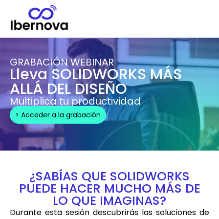
GRABACIÓN WEBINAR
Lleva SOLIDWORKS MÁS
ALLÁ DEL DISEÑO
Multiplica tu productividad
> Acceder a la grabación
¿SABÍAS QUE SOLIDWORKS
PUEDE HACER MUCHO MÁS DE
LO QUE IMAGINAS?
Durante esta sesión descubrirás las soluciones de