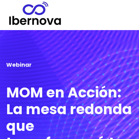
Webinar
MOM en Acción:
La mesa redonda
que