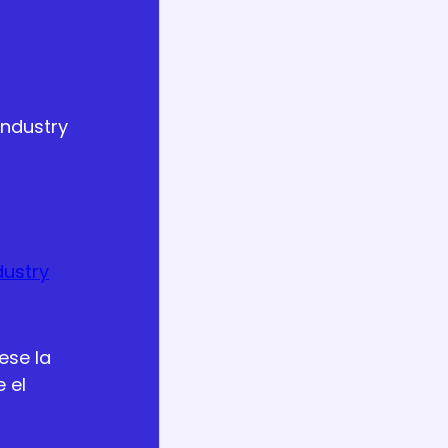
Industry
dustry
ese la
 el