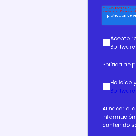
Acepto r
Software 
Política de 
He leído 
Software 
Al hacer cli
información
contenido so