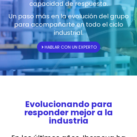
capacidad de respuesta.
Un paso más en la evolución del grupo
para acompañarte en todo el ciclo
industrial.
HABLAR CON UN EXPERTO
Evolucionando para
responder mejor a la
industria