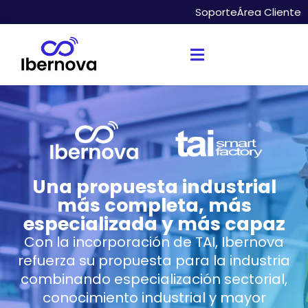
Soporte
Área Cliente
Una propuesta industrial
más completa, más
especializada y más capaz
Con la incorporación de TAI, Ibernova
refuerza su propuesta para la industria
combinando especialización sectorial,
conocimiento industrial y mayor