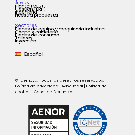
Áreas
Planta (MES)
Gestión (ERP)
Ingeniería
Nuestra propuesta
Sectores
Bienes de equipo y maquinaria industrial
Chapa y calderería
Português
Bienes de consumo
Talleres
Inyección
English
Español
Deutsch
© Ibernova. Todos los derechos reservados. |
Política de privacidad
|
Aviso legal
|
Política de
cookies
|
Canal de Denuncias