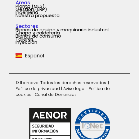
Áreas
Planta (MES)
Gestión (ERP)
Ingeniería
Nuestra propuesta
Sectores
Bienes de equipo y maquinaria industrial
Chapa y calderería
Português
Bienes de consumo
Talleres
Inyección
English
Español
Deutsch
© Ibernova. Todos los derechos reservados. |
Política de privacidad
|
Aviso legal
|
Política de
cookies
|
Canal de Denuncias